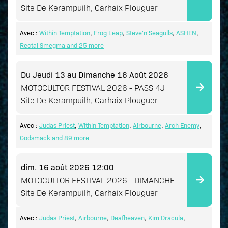
Site De Kerampuilh, Carhaix Plouguer
Avec :
Within Temptation
,
Frog Leap
,
Steve'n'Seagulls
,
ASHEN
,
Rectal Smegma
and 25 more
Du Jeudi 13 au Dimanche 16 Août 2026
MOTOCULTOR FESTIVAL 2026 - PASS 4J
Site De Kerampuilh, Carhaix Plouguer
Avec :
Judas Priest
,
Within Temptation
,
Airbourne
,
Arch Enemy
,
Godsmack
and 89 more
dim. 16 août 2026
12:00
MOTOCULTOR FESTIVAL 2026 - DIMANCHE
Site De Kerampuilh, Carhaix Plouguer
Avec :
Judas Priest
,
Airbourne
,
Deafheaven
,
Kim Dracula
,