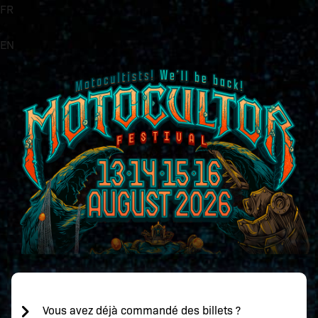
FR
/
EN
Vous avez déjà commandé des billets ?