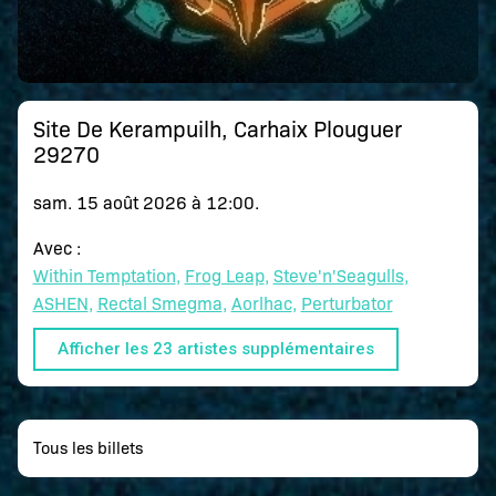
Site De Kerampuilh, Carhaix Plouguer
29270
sam. 15 août 2026 à 12:00
.
Avec :
Within Temptation
Frog Leap
Steve'n'Seagulls
ASHEN
Rectal Smegma
Aorlhac
Perturbator
Afficher les 23 artistes supplémentaires
Tous les billets